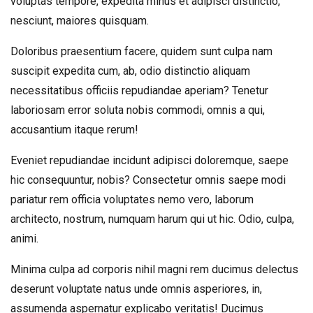
voluptas tempore, expedita minus et adipisci distinctio,
nesciunt, maiores quisquam.
Doloribus praesentium facere, quidem sunt culpa nam
suscipit expedita cum, ab, odio distinctio aliquam
necessitatibus officiis repudiandae aperiam? Tenetur
laboriosam error soluta nobis commodi, omnis a qui,
accusantium itaque rerum!
Eveniet repudiandae incidunt adipisci doloremque, saepe
hic consequuntur, nobis? Consectetur omnis saepe modi
pariatur rem officia voluptates nemo vero, laborum
architecto, nostrum, numquam harum qui ut hic. Odio, culpa,
animi.
Minima culpa ad corporis nihil magni rem ducimus delectus
deserunt voluptate natus unde omnis asperiores, in,
assumenda aspernatur explicabo veritatis! Ducimus